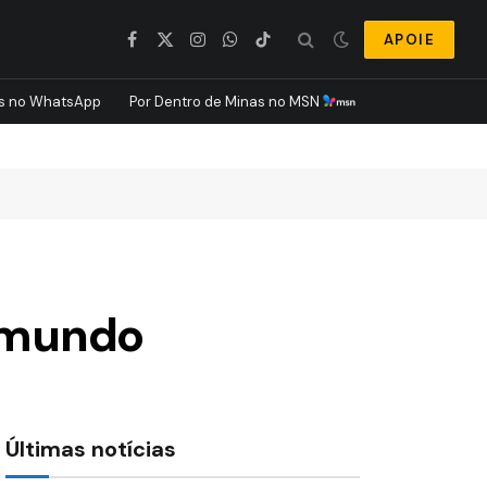
APOIE
Facebook
X
Instagram
WhatsApp
TikTok
(Twitter)
s no WhatsApp
Por Dentro de Minas no MSN
o mundo
Últimas notícias