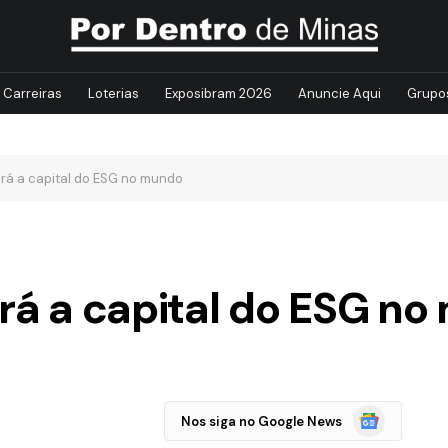
Carreiras
Loterias
Exposibram 2026
Anuncie Aqui
Grupo
erá a capital do ESG no mundo
erá a capital do ESG n
Google
Nos siga no Google News
Notícias