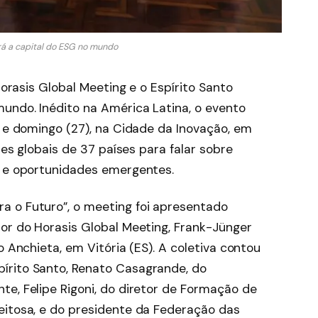
erá a capital do ESG no mundo
 Horasis Global Meeting e o Espírito Santo
mundo. Inédito na América Latina, o evento
) e domingo (27), na Cidade da Inovação, em
eres globais de 37 países para falar sobre
s e oportunidades emergentes.
a o Futuro”, o meeting foi apresentado
dor do Horasis Global Meeting, Frank-Jünger
o Anchieta, em Vitória (ES). A coletiva contou
írito Santo, Renato Casagrande, do
te, Felipe Rigoni, do diretor de Formação de
eitosa, e do presidente da Federação das