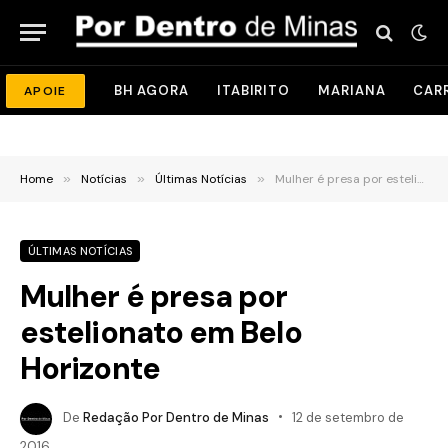
BH AGORA
ITABIRITO
MARIANA
CAR
APOIE
Home
»
Notícias
»
Últimas Notícias
»
Mulher é presa por estelionato em Belo Horizonte
ÚLTIMAS NOTÍCIAS
Mulher é presa por
estelionato em Belo
Horizonte
De
Redação Por Dentro de Minas
12 de setembro de
2016