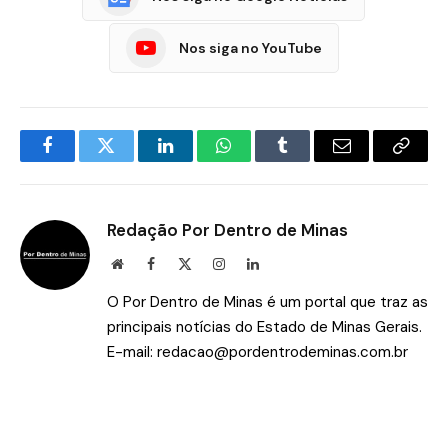
Nos siga no YouTube
Facebook
Twitter
LinkedIn
WhatsApp
Tumblr
E-
Copia
mail
Link
Redação Por Dentro de Minas
Site
Facebook
X
Instagram
LinkedIn
(Twitter)
O Por Dentro de Minas é um portal que traz as
principais notícias do Estado de Minas Gerais.
E-mail:
redacao@pordentrodeminas.com.br