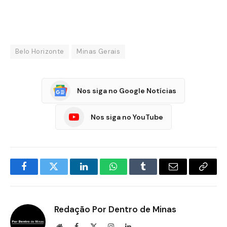
Belo Horizonte
Minas Gerais
Nos siga no Google Notícias
Nos siga no YouTube
Facebook
Twitter
LinkedIn
WhatsApp
Tumblr
E-
Copia
mail
Link
Redação Por Dentro de Minas
Site
Facebook
X
Instagram
LinkedIn