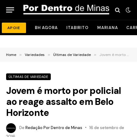
BH AGORA
ITABIRITO
MARIANA
CAR
APOIE
Home
»
Variedades
»
Últimas de Variedade
»
Jovem é morto por policial ao reage assalto em Belo Horizonte
ÚLTIMAS DE VARIEDADE
Jovem é morto por policial
ao reage assalto em Belo
Horizonte
De
Redação Por Dentro de Minas
16 de setembro de
2016