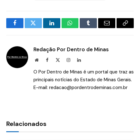
Facebook
Twitter
LinkedIn
WhatsApp
Tumblr
E-
Copia
mail
Link
Redação Por Dentro de Minas
Site
Facebook
X
Instagram
LinkedIn
(Twitter)
O Por Dentro de Minas é um portal que traz as
principais notícias do Estado de Minas Gerais.
E-mail:
redacao@pordentrodeminas.com.br
Relacionados