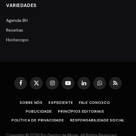
VARIEDADES
Agenda BH
Receitas
Horóscopo
Facebook
X
Instagram
YouTube
LinkedIn
WhatsApp
RSS
(Twitter)
SOBRE NÓS
EXPEDIENTE
FALE CONOSCO
PUBLICIDADE
PRINCÍPIOS EDITORIAIS
POLÍTICA DE PRIVACIDADE
RESPONSABILIDADE SOCIAL
Copyright © 2026 Por Dentro de Minas. All Rights Reserved.