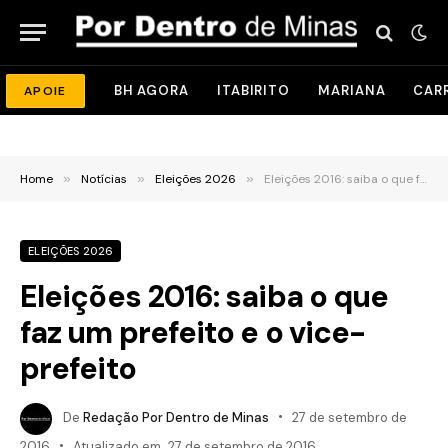
BH AGORA
ITABIRITO
MARIANA
CAR
APOIE
Home
»
Notícias
»
Eleições 2026
»
Eleições 2016: saiba o que faz um prefeito e o vice-prefeito
ELEIÇÕES 2026
Eleições 2016: saiba o que
faz um prefeito e o vice-
prefeito
De
Redação Por Dentro de Minas
27 de setembro de
2016
Atualizado em
27 de setembro de 2016