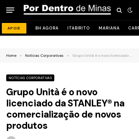
BH AGORA
ITABIRITO
MARIANA
CAR
APOIE
Home
»
Notícias Corporativas
»
Grupo Unità é o novo licenciado da STANLEY® na comercialização de novos produtos
NOTÍCIAS CORPORATIVAS
Grupo Unità é o novo
licenciado da STANLEY® na
comercialização de novos
produtos