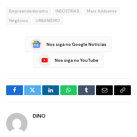
Empreendedorismo
INDÚSTRIAS
Meio Ambiente
Negócios
URBANISMO
Nos siga no Google Notícias
Nos siga no YouTube
Facebook
Twitter
LinkedIn
WhatsApp
Tumblr
E-
Copia
mail
Link
DINO