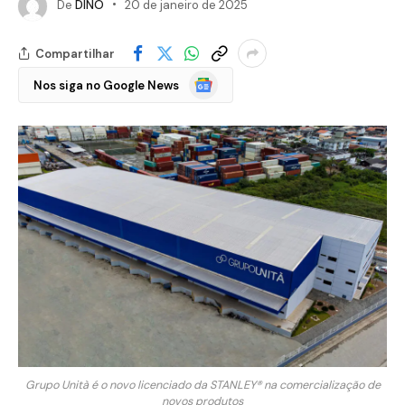
De
DINO
20 de janeiro de 2025
Compartilhar
Google
Nos siga no Google News
Notícias
Grupo Unità é o novo licenciado da STANLEY® na comercialização de
novos produtos