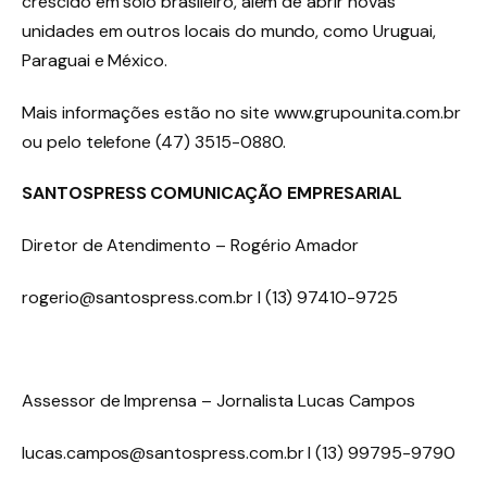
crescido em solo brasileiro, além de abrir novas
unidades em outros locais do mundo, como Uruguai,
Paraguai e México.
Mais informações estão no site www.grupounita.com.br
ou pelo telefone (47) 3515-0880.
SANTOSPRESS COMUNICAÇÃO EMPRESARIAL
Diretor de Atendimento – Rogério Amador
rogerio@santospress.com.br
l (13) 97410-9725
Assessor de Imprensa – Jornalista Lucas Campos
lucas.campos@santospress.com.br
l (13) 99795-9790