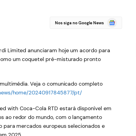
Google
Nos siga no Google News
Notícias
di Limited anunciaram hoje um acordo para
como um coquetel pré-misturado pronto
 multimédia. Veja o comunicado completo
m/news/home/20240917845877/pt/
ed with Coca-Cola RTD estará disponível em
os ao redor do mundo, com o lançamento
ado para mercados europeus selecionados e
 em 2025.