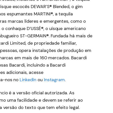
ísque escocês DEWAR’S® Blended, o gim
os espumantes MARTINI®, a tequila
ras marcas líderes e emergentes, como o
 o conhaque D’USSÉ®, o uísque americano
 sabugueiro ST-GERMAIN®. Fundada há mais de
rdi Limited, de propriedade familiar,
pessoas, opera instalações de produção em
s marcas em mais de 160 mercados. Bacardi
as Bacardi, incluindo a Bacardi
es adicionais, acesse
ga-nos no
LinkedIn
ou
Instagram
.
cio é a versão oficial autorizada. As
o uma facilidade e devem se referir ao
ca versão do texto que tem efeito legal.