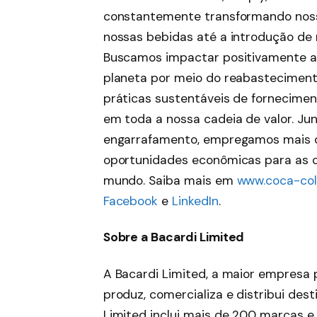
constantemente transformando noss
nossas bebidas até a introdução de
Buscamos impactar positivamente a
planeta por meio do reabasteciment
práticas sustentáveis de fornecime
em toda a nossa cadeia de valor. J
engarrafamento, empregamos mais d
oportunidades econômicas para as 
mundo. Saiba mais em
www.coca-co
Facebook
e
LinkedIn
.
Sobre a Bacardi Limited
A Bacardi Limited, a maior empresa 
produz, comercializa e distribui dest
Limited inclui mais de 200 marcas e 