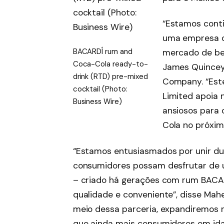
“Estamos conti
uma empresa d
BACARDÍ rum and
mercado de beb
Coca-Cola ready-to-
James Quincey
drink (RTD) pre-mixed
Company. “Est
cocktail (Photo:
Limited apoia 
Business Wire)
ansiosos para
Cola no próxim
“Estamos entusiasmados por unir du
consumidores possam desfrutar de 
– criado há gerações com rum BACA
qualidade e conveniente”, disse Mah
meio dessa parceria, expandiremos n
que ainda mais consumidores em ida