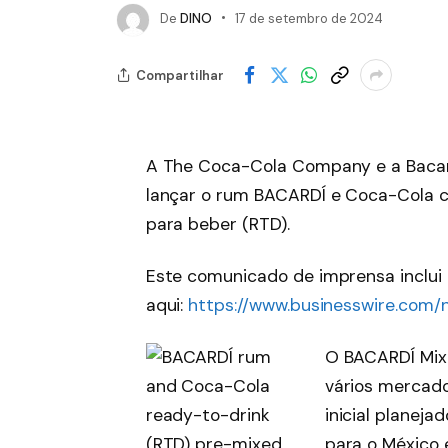
De
DINO
17 de setembro de 2024
Compartilhar
A The Coca-Cola Company e a Bacar
lançar o rum BACARDÍ e Coca-Cola 
para beber (RTD).
Este comunicado de imprensa inclui
aqui:
https://www.businesswire.co
O BACARDÍ Mix
vários mercad
inicial planej
para o México