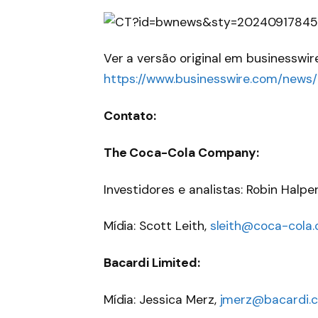
Ver a versão original em businesswir
https://www.businesswire.com/new
Contato:
The Coca-Cola Company:
Investidores e analistas: Robin Halpe
Mídia: Scott Leith,
sleith@coca-cola
Bacardi Limited:
Mídia: Jessica Merz,
jmerz@bacardi.