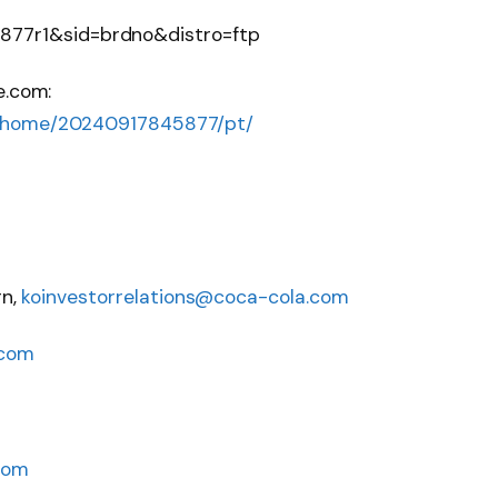
e.com:
s/home/20240917845877/pt/
rn,
koinvestorrelations@coca-cola.com
.com
com