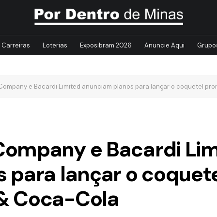
Carreiras
Loterias
Exposibram 2026
Anuncie Aqui
Grupo
ompany e Bacardi Limited anunciam planos para lançar o coquetel pr
Company e Bacardi Lim
 para lançar o coquete
& Coca-Cola