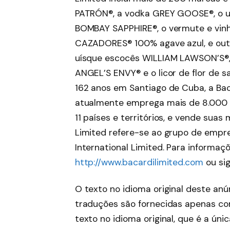
PATRÓN®, a vodka GREY GOOSE®, o u
BOMBAY SAPPHIRE®, o vermute e vinh
CAZADORES® 100% agave azul, e out
uísque escocês WILLIAM LAWSON’S®,
ANGEL’S ENVY® e o licor de flor de
162 anos em Santiago de Cuba, a Baca
atualmente emprega mais de 8.000 
11 países e territórios, e vende sua
Limited refere-se ao grupo de empres
International Limited. Para informaçõ
http://www.bacardilimited.com
ou si
O texto no idioma original deste anún
traduções são fornecidas apenas com
texto no idioma original, que é a úni