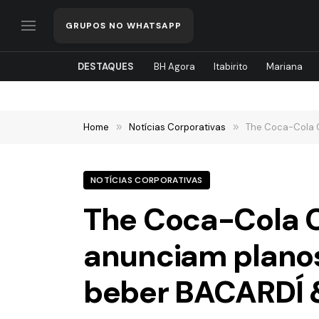
GRUPOS NO WHATSAPP
DESTAQUES
BH Agora
Itabirito
Mariana
Home
»
Notícias Corporativas
»
The Coca-Cola C
NOTÍCIAS CORPORATIVAS
The Coca-Cola 
anunciam planos
beber BACARDÍ 