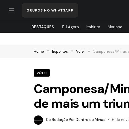
GRUPOS NO WHATSAPP
DESTAQUES
BH Agora
Itabirito
Mariana
Home
»
Esportes
»
Vôlei
»
Camponesa/Minas en
VÔLEI
Camponesa/Mina
de mais um triu
De
Redação Por Dentro de Minas
6 de nov