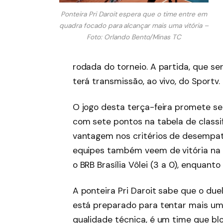
Ponteira Pri Daroit espera que o time entre em
quadra focado para alcançar mais uma vitória –
Foto: Orlando Bento/Minas TC
rodada do torneio. A partida, que se
terá transmissão, ao vivo, do Sportv.
O jogo desta terça-feira promete se
com sete pontos na tabela de classi
vantagem nos critérios de desempat
equipes também veem de vitória na
o BRB Brasília Vôlei (3 a 0), enquanto
A ponteira Pri Daroit sabe que o du
está preparado para tentar mais uma
qualidade técnica, é um time que b