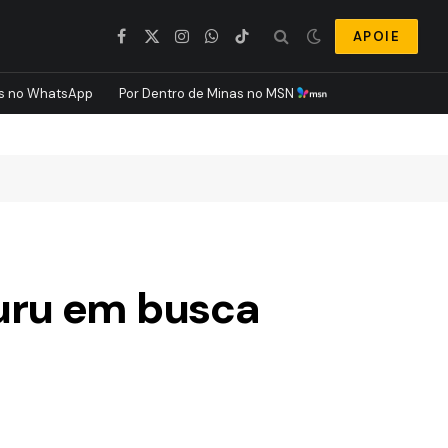
APOIE
Facebook
X
Instagram
WhatsApp
TikTok
(Twitter)
s no WhatsApp
Por Dentro de Minas no MSN
uru em busca