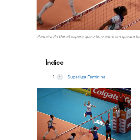
Ponteira Pri Daroit espera que o time entre em quadra f
Índice
Superliga Feminina