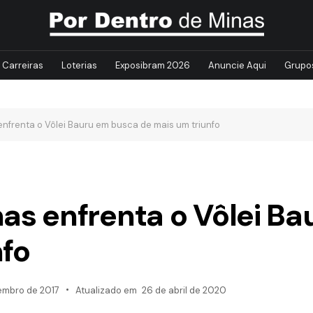
Carreiras
Loterias
Exposibram 2026
Anuncie Aqui
Grupo
frenta o Vôlei Bauru em busca de mais um triunfo
s enfrenta o Vôlei Ba
nfo
embro de 2017
Atualizado em
26 de abril de 2020