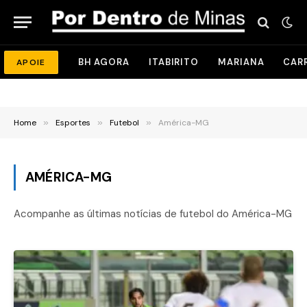
BH AGORA
ITABIRITO
MARIANA
CAR
APOIE
Home
»
Esportes
»
Futebol
»
América-MG
AMÉRICA-MG
Acompanhe as últimas notícias de futebol do América-MG