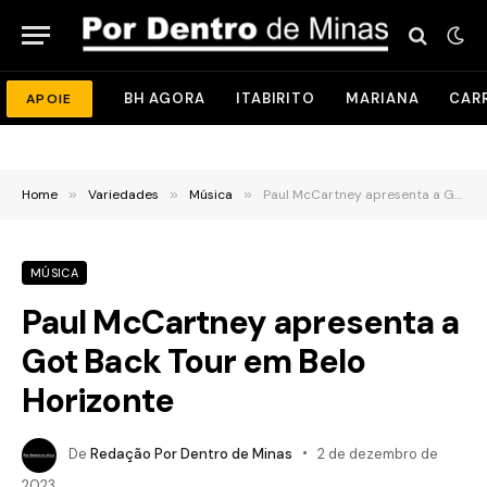
BH AGORA
ITABIRITO
MARIANA
CAR
APOIE
Home
»
Variedades
»
Música
»
Paul McCartney apresenta a Got Back Tour em Belo Horizonte
MÚSICA
Paul McCartney apresenta a
Got Back Tour em Belo
Horizonte
De
Redação Por Dentro de Minas
2 de dezembro de
2023