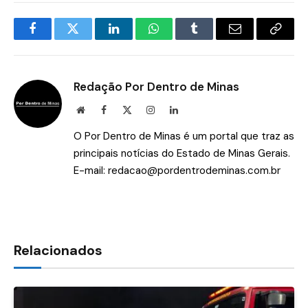
Facebook
Twitter
LinkedIn
WhatsApp
Tumblr
E-
Copia
mail
Link
Redação Por Dentro de Minas
Site
Facebook
X
Instagram
LinkedIn
(Twitter)
O Por Dentro de Minas é um portal que traz as
principais notícias do Estado de Minas Gerais.
E-mail:
redacao@pordentrodeminas.com.br
Relacionados