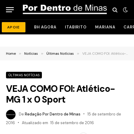
BH AGORA
ITABIRITO
MARIANA
CAR
APOIE
Home
»
Notícias
»
Últimas Notícias
»
VEJA COMO FOI: Atlético-MG 1 x 0 Sport
ÚLTIMAS NOTÍCIAS
VEJA COMO FOI: Atlético-
MG 1 x 0 Sport
De
Redação Por Dentro de Minas
15 de setembro de
2016
Atualizado em
15 de setembro de 2016