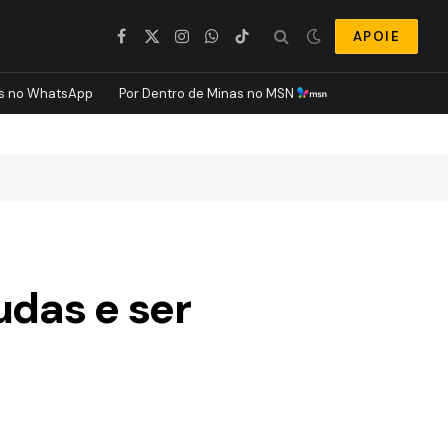
APOIE
Facebook
X
Instagram
WhatsApp
TikTok
(Twitter)
s no WhatsApp
Por Dentro de Minas no MSN
udas e ser