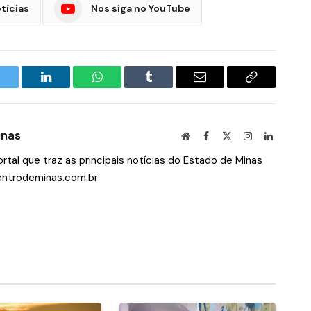
tícias
Nos siga no YouTube
witter
LinkedIn
WhatsApp
Tumblr
E-
Copiar
mail
Link
inas
Site
Facebook
X
Instagram
LinkedIn
(Twitter)
tal que traz as principais notícias do Estado de Minas
ntrodeminas.com.br