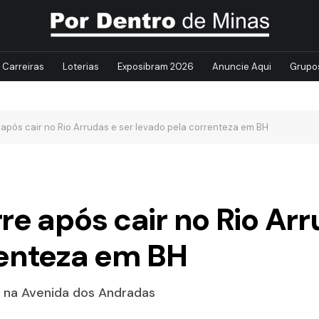
Carreiras
Loterias
Exposibram 2026
Anuncie Aqui
Grupo
 após cair no Rio Arrudas e ser levado pela correnteza em BH
re após cair no Rio Arr
renteza em BH
m na Avenida dos Andradas