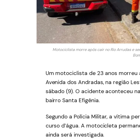
Motociclista morre após cair no Rio Arrudas e s
Bom
Um motociclista de 23 anos morreu a
Avenida dos Andradas, na região Les
sábado (9). O acidente aconteceu n
bairro Santa Efigênia.
Segundo a Polícia Militar, a vítima p
curso d’água. A motocicleta permane
ainda será investigada.