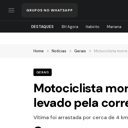
GRUPOS NO WHATSAPP
DESTAQUES
BH Agora
Itabirito
Mariana
Home
»
Notícias
»
Gerais
»
Motociclista morre
GERAIS
Motociclista mor
levado pela cor
Vítima foi arrastada por cerca de 4 k