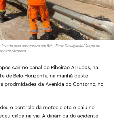
er levado pela correnteza em BH - Foto: Divulgação/Corpo de
beiros/Arquivo
pós cair no canal do Ribeirão Arrudas, na
te de Belo Horizonte, na manhã deste
as proximidades da Avenida do Contorno, no
erdeu o controle da motocicleta e caiu no
ceu caída na via, A dinâmica do acidente