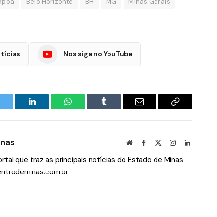
tapoã
Belo Horizonte
BH
MG
Minas Gerais
tícias
Nos siga no YouTube
witter
LinkedIn
WhatsApp
Tumblr
E-
Copiar
mail
Link
inas
Site
Facebook
X
Instagram
LinkedIn
(Twitter)
tal que traz as principais notícias do Estado de Minas
ntrodeminas.com.br