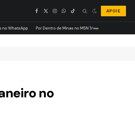
APOIE
Facebook
X
Instagram
WhatsApp
TikTok
(Twitter)
s no WhatsApp
Por Dentro de Minas no MSN
aneiro no