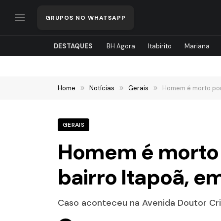
GRUPOS NO WHATSAPP
DESTAQUES
BH Agora
Itabirito
Mariana
Home
»
Notícias
»
Gerais
»
Homem é morto por p
GERAIS
Homem é morto po
bairro Itapoã, e
Caso aconteceu na Avenida Doutor Cri