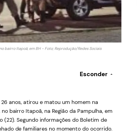
 no bairro Itapoã, em BH - Foto; Reprodução/Redes Sociais
Esconder
 de 26 anos, atirou e matou um homem na
 no bairro Itapoã, na Região da Pampulha, em
do (22). Segundo informações do Boletim de
nhado de familiares no momento do ocorrido.