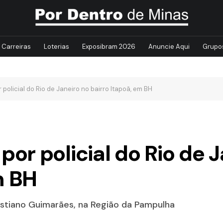
Carreiras
Loterias
Exposibram 2026
Anuncie Aqui
Grupo
olicial do Rio de Janeiro no bairro Itapoã, em BH
r policial do Rio de J
m BH
stiano Guimarães, na Região da Pampulha