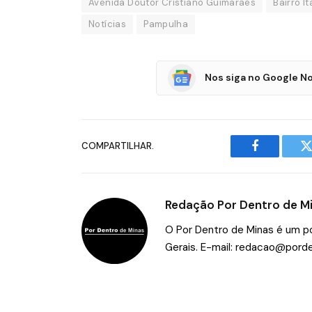
Avenida Doutor Cristiano Guimarães
Bairro I
Notícias
Pampulha
Nos siga no Google No
COMPARTILHAR.
Facebook
T
Redação Por Dentro de M
O Por Dentro de Minas é um por
Gerais. E-mail:
redacao@porde