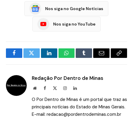
Nos siga no Google Notícias
Nos siga no YouTube
Facebook
Twitter
LinkedIn
WhatsApp
Tumblr
E-
Copia
mail
Link
Redação Por Dentro de Minas
Site
Facebook
X
Instagram
LinkedIn
(Twitter)
O Por Dentro de Minas é um portal que traz as
principais notícias do Estado de Minas Gerais.
E-mail:
redacao@pordentrodeminas.com.br