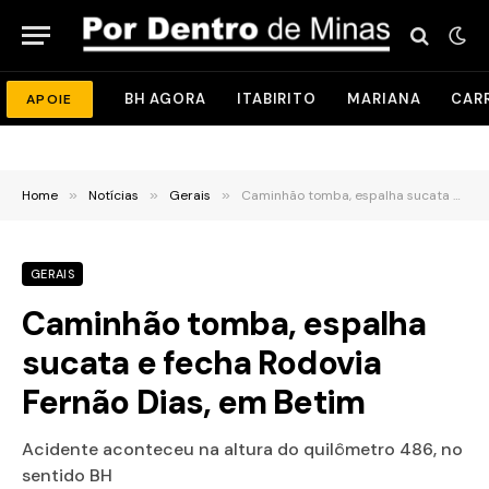
BH AGORA
ITABIRITO
MARIANA
CAR
APOIE
Home
»
Notícias
»
Gerais
»
Caminhão tomba, espalha sucata e fecha Rodovia Fernão Dias, em Betim
GERAIS
Caminhão tomba, espalha
sucata e fecha Rodovia
Fernão Dias, em Betim
Acidente aconteceu na altura do quilômetro 486, no
sentido BH