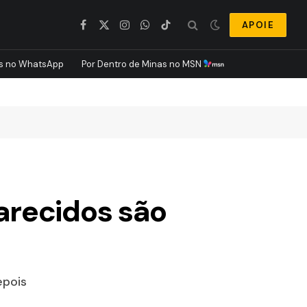
APOIE
Facebook
X
Instagram
WhatsApp
TikTok
(Twitter)
s no WhatsApp
Por Dentro de Minas no MSN
arecidos são
epois