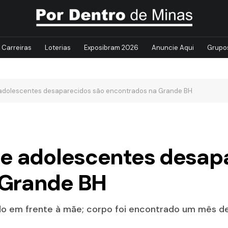
Carreiras
Loterias
Exposibram 2026
Anuncie Aqui
Grupo
 adolescentes desaparecidos são encontrados na Grande BH
de adolescentes desap
 Grande BH
do em frente à mãe; corpo foi encontrado um mês d