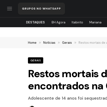
GRUPOS NO WHATSAPP
DESTAQUES
BH Agora
Itabirito
Mariana
Home
»
Notícias
»
Gerais
»
Restos mortais de
GERAIS
Restos mortais 
encontrados na
Adolescente de 14 anos foi sequestra