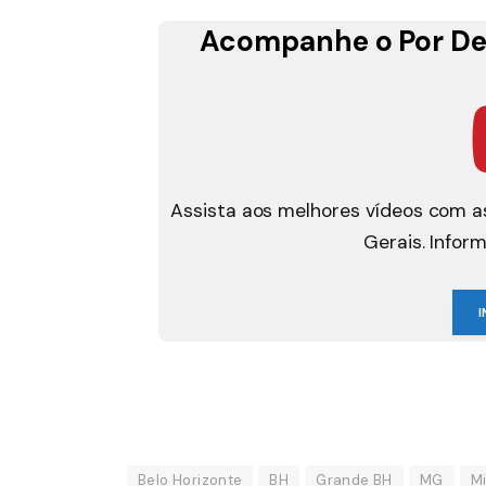
Acompanhe o Por De
Assista aos melhores vídeos com as
Gerais. Infor
I
Belo Horizonte
BH
Grande BH
MG
Mi