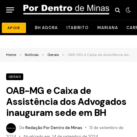
BH AGORA
ITABIRITO
MARIANA
CAR
APOIE
Home
»
Notícias
»
Gerais
»
OAB-MG e Caixa de Assistência dos Advogados inauguram sede em BH
GERAIS
OAB-MG e Caixa de
Assistência dos Advogados
inauguram sede em BH
De
Redação Por Dentro de Minas
13 de setembro de
2024
Atualizado em
14 de setembro de 2024