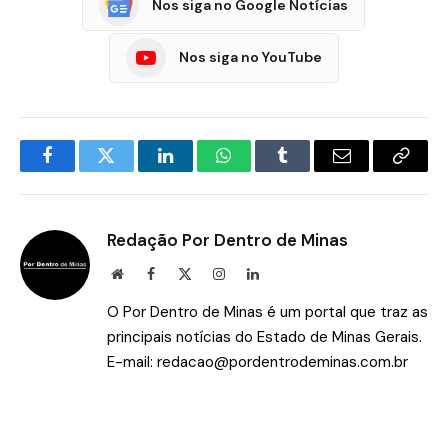
Nos siga no Google Notícias
Nos siga no YouTube
Facebook
Twitter
LinkedIn
WhatsApp
Tumblr
E-
Copia
mail
Link
Redação Por Dentro de Minas
Site
Facebook
X
Instagram
LinkedIn
(Twitter)
O Por Dentro de Minas é um portal que traz as
principais notícias do Estado de Minas Gerais.
E-mail:
redacao@pordentrodeminas.com.br