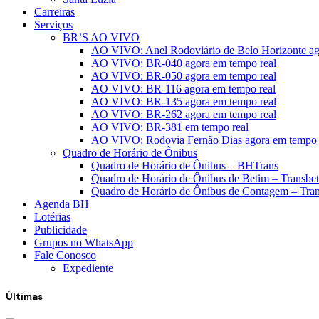
Carreiras
Serviços
BR’S AO VIVO
AO VIVO: Anel Rodoviário de Belo Horizonte ag
AO VIVO: BR-040 agora em tempo real
AO VIVO: BR-050 agora em tempo real
AO VIVO: BR-116 agora em tempo real
AO VIVO: BR-135 agora em tempo real
AO VIVO: BR-262 agora em tempo real
AO VIVO: BR-381 em tempo real
AO VIVO: Rodovia Fernão Dias agora em tempo 
Quadro de Horário de Ônibus
Quadro de Horário de Ônibus – BHTrans
Quadro de Horário de Ônibus de Betim – Transbe
Quadro de Horário de Ônibus de Contagem – Tra
Agenda BH
Lotérias
Publicidade
Grupos no WhatsApp
Fale Conosco
Expediente
Últimas