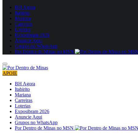
BH Agora
Itabirito
Mariana
Carreiras
Loterias
Exposibram 2026
Anuncie Aqui
Grupos no WhatsApp
Por Dentro de Minas no MSN
APOIE
BH Agora
Itabirito
Mariana
Carreiras
Loterias
Exposibram 2026
Anuncie Aqui
Grupos no WhatsApp
Por Dentro de Minas no MSN