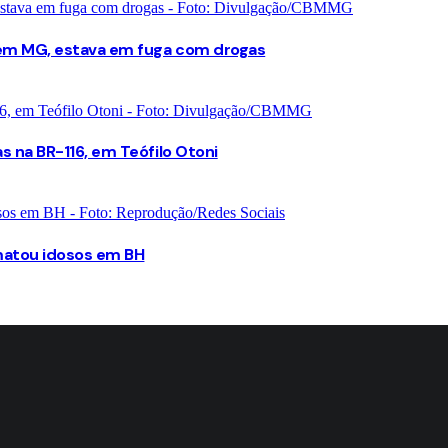
 em MG, estava em fuga com drogas
 na BR-116, em Teófilo Otoni
matou idosos em BH