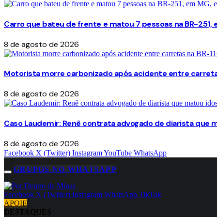
Carro que bateu de frente e matou 7 pessoas na BR-251,
8 de agosto de 2026
Motorista morre carbonizado após acidente entre carretas
8 de agosto de 2026
Caso Laudemir: Renê contrata advogado de diarista que 
8 de agosto de 2026
Facebook
X (Twitter)
Instagram
YouTube
WhatsApp
GRUPOS NO WHATSAPP
Facebook
X (Twitter)
Instagram
WhatsApp
TikTok
APOIE
DESTAQUES