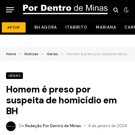
BH AGORA
ITABIRITO
MARIANA
CAR
APOIE
Home
»
Notícias
»
Gerais
»
Homem é preso por suspeita de homicídio em BH
GERAIS
Homem é preso por
suspeita de homicídio em
BH
De
Redação Por Dentro de Minas
4 de janeiro de 2024