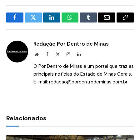
Facebook
Twitter
LinkedIn
WhatsApp
Tumblr
E-
Copia
mail
Link
Redação Por Dentro de Minas
Site
Facebook
X
Instagram
LinkedIn
(Twitter)
O Por Dentro de Minas é um portal que traz as
principais notícias do Estado de Minas Gerais.
E-mail:
redacao@pordentrodeminas.com.br
Relacionados