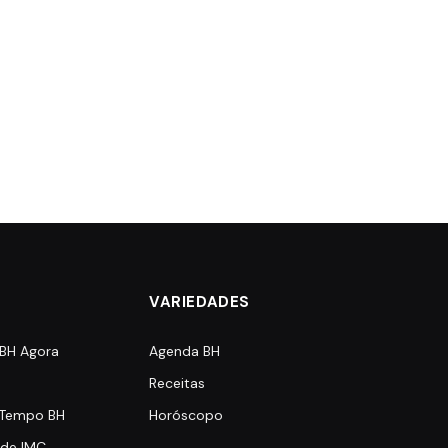
VARIEDADES
 BH Agora
Agenda BH
Receitas
 Tempo BH
Horóscopo
 de IMC