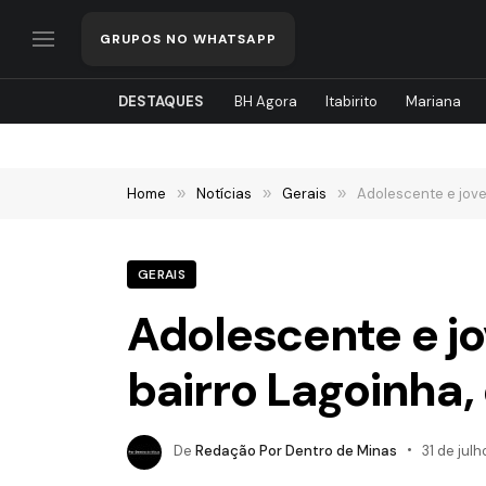
GRUPOS NO WHATSAPP
DESTAQUES
BH Agora
Itabirito
Mariana
Home
»
Notícias
»
Gerais
»
Adolescente e jove
GERAIS
Adolescente e jo
bairro Lagoinha
De
Redação Por Dentro de Minas
31 de jul