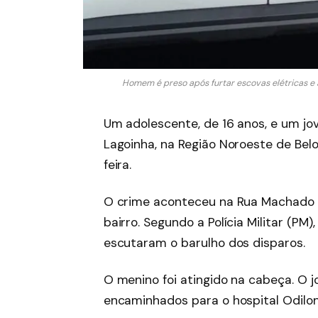
Homem é preso após furtar escovas elétricas e 
Um adolescente, de 16 anos, e um jo
Lagoinha, na Região Noroeste de Be
feira.
O crime aconteceu na Rua Machado
bairro. Segundo a Polícia Militar (P
escutaram o barulho dos disparos.
O menino foi atingido na cabeça. O j
encaminhados para o hospital Odilon