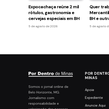
Expocachaça reúne 2 mil
Quer tra
rótulos, gastronomia e
Mercanti
cervejas especiais em BH
BH e outr
5 de agosto de 2026
5 de agosto 
POR DENTR
MINAS
Somos o jornal online de
Apoie
Belo Horizonte, MG.
Expediente
Jornalismo com
responsabilidade e
Anuncie Aqui