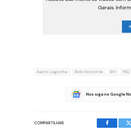
Gerais. Infor
I
bairro Lagoinha
Belo Horizonte
BH
MG
Nos siga no Google No
COMPARTILHAR.
Facebook
T