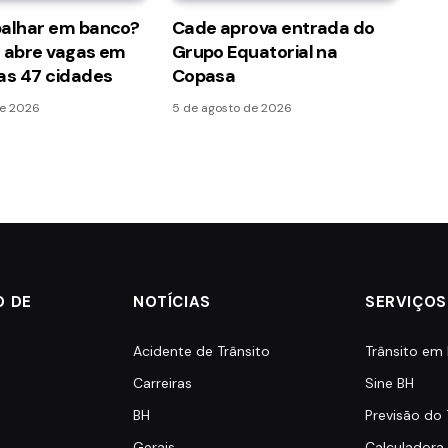
balhar em banco?
Cade aprova entrada do
l abre vagas em
Grupo Equatorial na
as 47 cidades
Copasa
de 2026
5 de agosto de 2026
O DE
NOTÍCIAS
SERVIÇOS
Acidente de Trânsito
Trânsito em
Carreiras
Sine BH
BH
Previsão do
Gerais
Calculadora