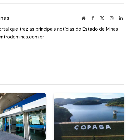
mail
Link
inas
Site
Facebook
X
Instagram
LinkedIn
(Twitter)
tal que traz as principais notícias do Estado de Minas
ntrodeminas.com.br