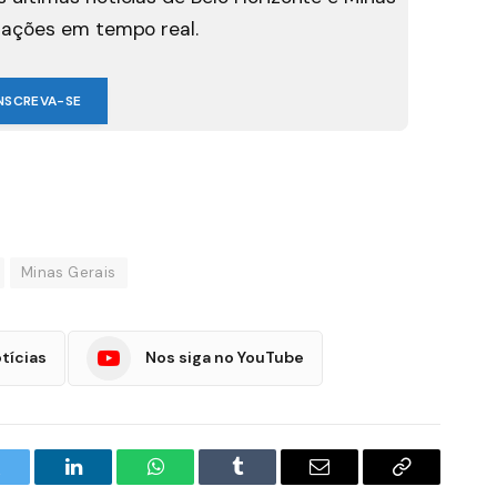
mações em tempo real.
NSCREVA-SE
Minas Gerais
tícias
Nos siga no YouTube
witter
LinkedIn
WhatsApp
Tumblr
E-
Copiar