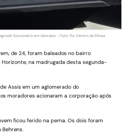
agredir funcionário em Uberaba - Foto: Por Dentro de Minas
vem, de 24, foram baleados no bairro
lo Horizonte, na madrugada desta segunda-
 de Assis em um aglomerado do
M), os moradores acionaram a corporação após
ovem ficou ferido na perna. Os dois foram
 Behrens.