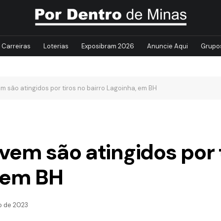
Carreiras
Loterias
Exposibram 2026
Anuncie Aqui
Grupo
m são atingidos por tiros no bairro Lagoinha, em BH
vem são atingidos por 
, em BH
ho de 2023