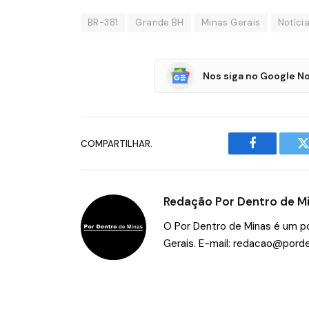
BR-381
Grande BH
Minas Gerais
Notíci
Nos siga no Google No
COMPARTILHAR.
Facebook
T
Redação Por Dentro de M
O Por Dentro de Minas é um por
Gerais. E-mail:
redacao@porde