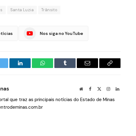
as
Santa Luzia
Trânsito
tícias
Nos siga no YouTube
witter
LinkedIn
WhatsApp
Tumblr
E-
Copiar
mail
Link
inas
Site
Facebook
X
Instagram
LinkedIn
(Twitter)
tal que traz as principais notícias do Estado de Minas
ntrodeminas.com.br