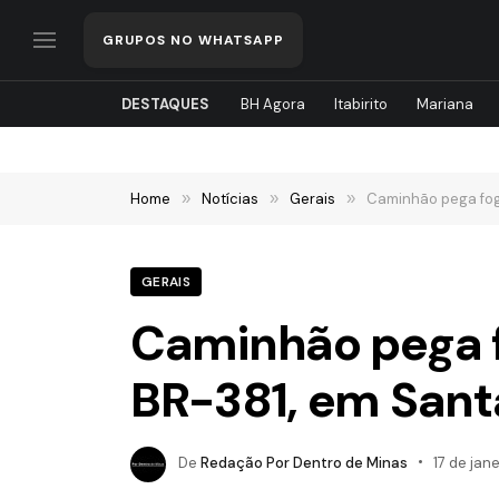
GRUPOS NO WHATSAPP
DESTAQUES
BH Agora
Itabirito
Mariana
Home
»
Notícias
»
Gerais
»
Caminhão pega fog
GERAIS
Caminhão pega f
BR-381, em Sant
De
Redação Por Dentro de Minas
17 de jan