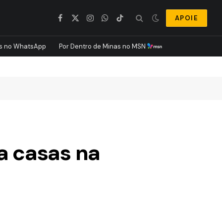
APOIE
Facebook
X
Instagram
WhatsApp
TikTok
(Twitter)
s no WhatsApp
Por Dentro de Minas no MSN
a casas na