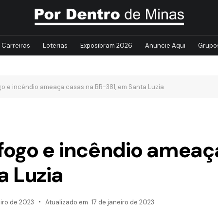
Carreiras
Loterias
Exposibram 2026
Anuncie Aqui
Grupo
o e incêndio ameaça casas na BR-381, em Santa Luzia
ogo e incêndio ameaç
a Luzia
eiro de 2023
Atualizado em
17 de janeiro de 2023