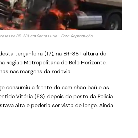
asas na BR-381, em Santa Luzia - Foto: Reprodução
ta terça-feira (17), na BR-381, altura do
na Região Metropolitana de Belo Horizonte.
has nas margens da rodovia.
go consumiu a frente do caminhão baú e as
tido Vitória (ES), depois do posto da Polícia
stava alta e poderia ser vista de longe. Ainda