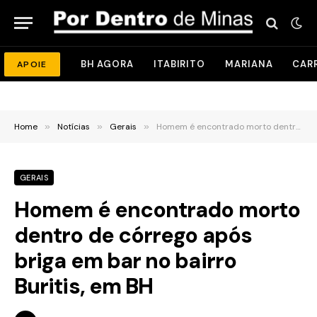
BH AGORA
ITABIRITO
MARIANA
CAR
APOIE
Home
»
Notícias
»
Gerais
»
Homem é encontrado morto dentro de córrego após briga em bar no bairro Buritis, em BH
GERAIS
Homem é encontrado morto
dentro de córrego após
briga em bar no bairro
Buritis, em BH