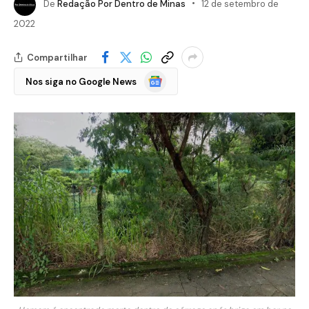
De
Redação Por Dentro de Minas
12 de setembro de
2022
Compartilhar
Google
Nos siga no Google News
Notícias