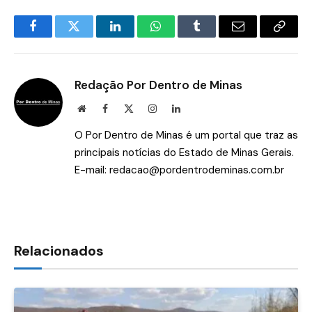
Facebook
Twitter
LinkedIn
WhatsApp
Tumblr
E-
Copia
mail
Link
Redação Por Dentro de Minas
Site
Facebook
X
Instagram
LinkedIn
(Twitter)
O Por Dentro de Minas é um portal que traz as
principais notícias do Estado de Minas Gerais.
E-mail:
redacao@pordentrodeminas.com.br
Relacionados