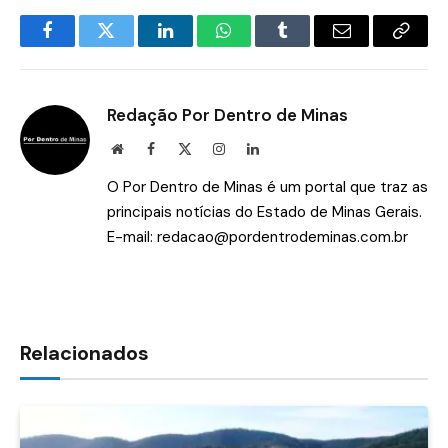
Facebook
Twitter
LinkedIn
WhatsApp
Tumblr
E-
Copia
mail
Link
Redação Por Dentro de Minas
Site
Facebook
X
Instagram
LinkedIn
(Twitter)
O Por Dentro de Minas é um portal que traz as
principais notícias do Estado de Minas Gerais.
E-mail:
redacao@pordentrodeminas.com.br
Relacionados