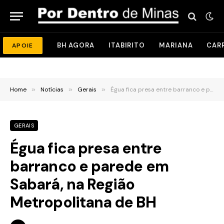
BH AGORA
ITABIRITO
MARIANA
CAR
APOIE
Home
»
Notícias
»
Gerais
»
Égua fica presa entre barranco e parede em Sabará, na Região Metropolitana de BH
GERAIS
Égua fica presa entre
barranco e parede em
Sabará, na Região
Metropolitana de BH