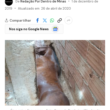
De
Redação Por Dentro de Minas
1 de dezembro de
2019
Atualizado em
26 de abril de 2020
Compartilhar
Google
Nos siga no Google News
Notícias