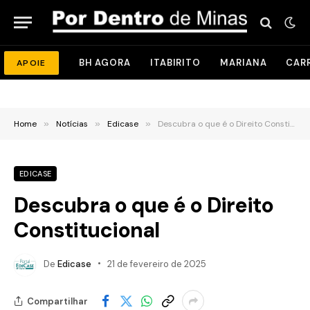
BH AGORA
ITABIRITO
MARIANA
CAR
APOIE
Home
»
Notícias
»
Edicase
»
Descubra o que é o Direito Constitucional
EDICASE
Descubra o que é o Direito
Constitucional
De
Edicase
21 de fevereiro de 2025
Compartilhar