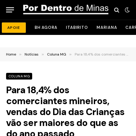
BH AGORA
ITABIRITO
MARIANA
CAR
APOIE
Home
»
Notícias
»
Coluna MG
»
Para 18,4% dos comerciantes mineiros, vendas do Dia das Crianças vão ser maiores do que as do ano passado
COLUNA MG
Para 18,4% dos
comerciantes mineiros,
vendas do Dia das Crianças
vão ser maiores do que as
do ano passado