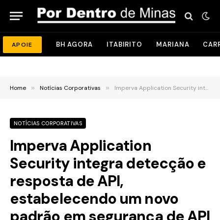
BH AGORA
ITABIRITO
MARIANA
CAR
APOIE
Home
»
Notícias Corporativas
»
Imperva Application Security integra detecção e resposta de API, estabelecendo um novo padrão em segurança de API
NOTÍCIAS CORPORATIVAS
Imperva Application
Security integra detecção e
resposta de API,
estabelecendo um novo
padrão em segurança de API