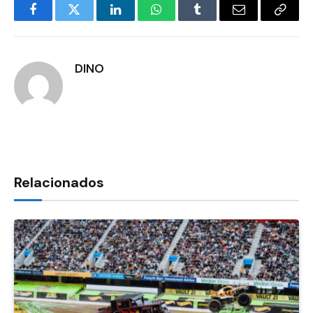
Facebook
Twitter
LinkedIn
WhatsApp
Tumblr
E-
Copia
mail
Link
DINO
Relacionados