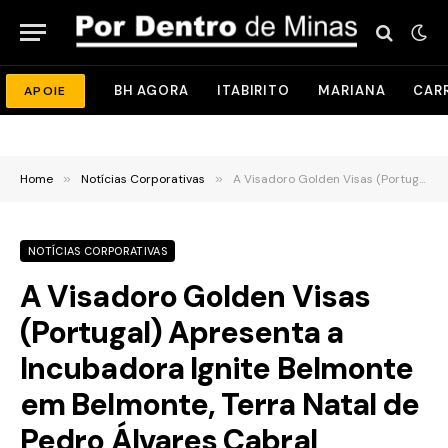
BH AGORA
ITABIRITO
MARIANA
CAR
APOIE
Home
»
Notícias Corporativas
»
A Visadoro Golden Visas (Portugal) Apresenta a Incubadora Ignite Belmonte em Belmonte, Terra Natal de Pedro Álvares Cabral
NOTÍCIAS CORPORATIVAS
A Visadoro Golden Visas
(Portugal) Apresenta a
Incubadora Ignite Belmonte
em Belmonte, Terra Natal de
Pedro Álvares Cabral