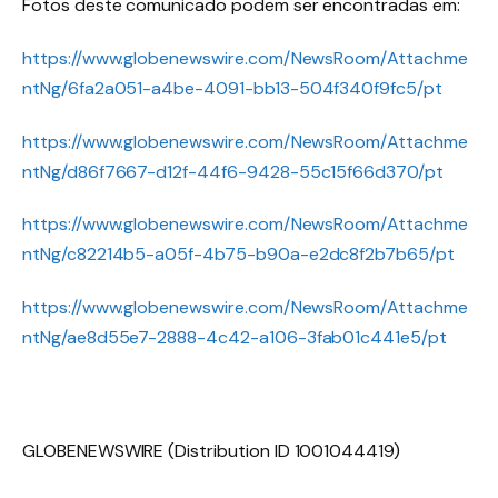
Fotos deste comunicado podem ser encontradas em:
https://www.globenewswire.com/NewsRoom/Attachme
ntNg/6fa2a051-a4be-4091-bb13-504f340f9fc5/pt
https://www.globenewswire.com/NewsRoom/Attachme
ntNg/d86f7667-d12f-44f6-9428-55c15f66d370/pt
https://www.globenewswire.com/NewsRoom/Attachme
ntNg/c82214b5-a05f-4b75-b90a-e2dc8f2b7b65/pt
https://www.globenewswire.com/NewsRoom/Attachme
ntNg/ae8d55e7-2888-4c42-a106-3fab01c441e5/pt
GLOBENEWSWIRE (Distribution ID 1001044419)