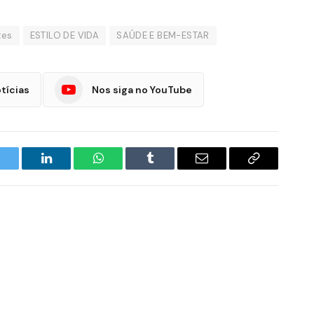
tes
ESTILO DE VIDA
SAÚDE E BEM-ESTAR
tícias
Nos siga no YouTube
witter
LinkedIn
WhatsApp
Tumblr
E-
Copiar
mail
Link