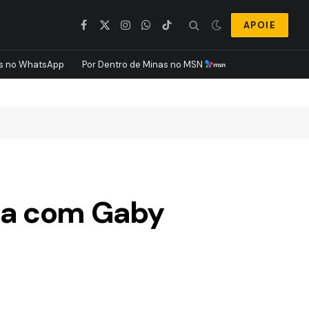
APOIE
Facebook
X
Instagram
WhatsApp
TikTok
(Twitter)
s no WhatsApp
Por Dentro de Minas no MSN
ca com Gaby