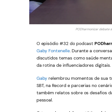
PODharmonizar debate sa
O episódio #32 do podcast
PODharm
Gaby Fontenelle
. Durante a convers
discutidos temas como saúde mental
da rotina de influenciadores digitais.
Gaby
relembrou momentos de sua traj
SBT, na Record e parcerias no cenário
também relatos sobre os desafios da 
pessoal.