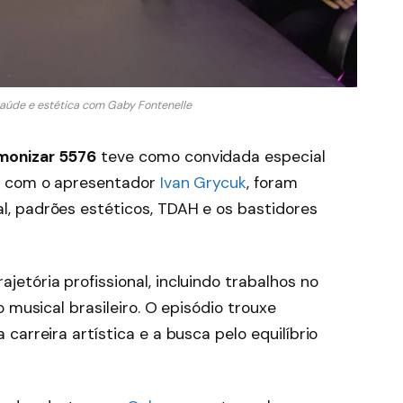
úde e estética com Gaby Fontenelle
onizar 5576
teve como convidada especial
a com o apresentador
Ivan Grycuk
, foram
, padrões estéticos, TDAH e os bastidores
etória profissional, incluindo trabalhos no
 musical brasileiro. O episódio trouxe
carreira artística e a busca pelo equilíbrio