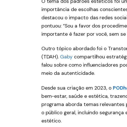
O tema dos padrões estéticos foi u
importância de escolhas consciente
destacou o impacto das redes socia
pontuou: “Sou a favor dos procedime
importante é fazer por você, sem s
Outro tópico abordado foi o Transto
(TDAH).
Gaby
compartilhou estratégi
falou sobre como influenciadores p
meio da autenticidade.
Desde sua criação em 2023, o
PODha
bem-estar, saúde e estética, traze
programa aborda temas relevantes p
o público geral, incluindo seguran
estético.