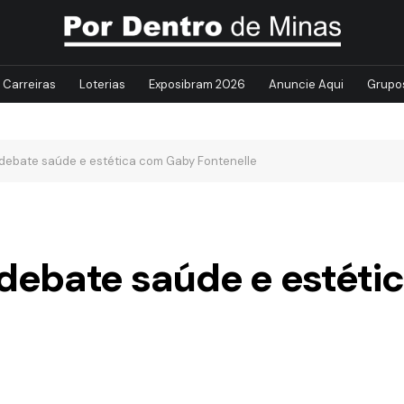
Carreiras
Loterias
Exposibram 2026
Anuncie Aqui
Grupo
ebate saúde e estética com Gaby Fontenelle
debate saúde e estéti