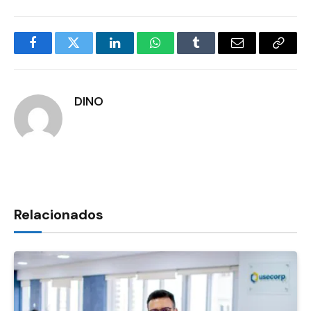
Facebook
Twitter
LinkedIn
WhatsApp
Tumblr
E-
Copia
mail
Link
DINO
Relacionados