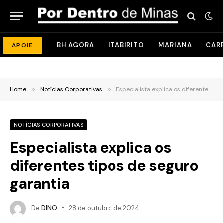
BH AGORA
ITABIRITO
MARIANA
CAR
APOIE
Home
»
Notícias Corporativas
»
Especialista explica os diferentes tipos de seguro garantia
NOTÍCIAS CORPORATIVAS
Especialista explica os
diferentes tipos de seguro
garantia
De
DINO
28 de outubro de 2024