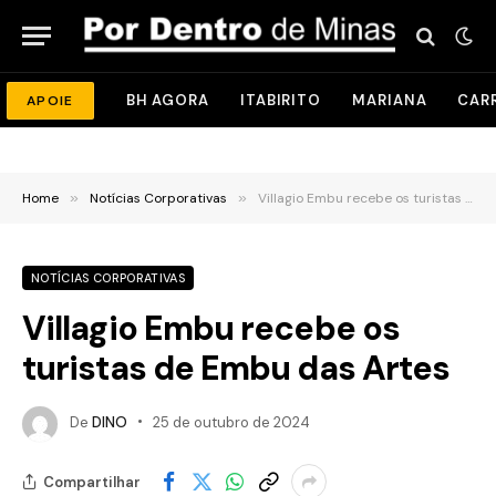
BH AGORA
ITABIRITO
MARIANA
CAR
APOIE
Home
»
Notícias Corporativas
»
Villagio Embu recebe os turistas de Embu das Artes
NOTÍCIAS CORPORATIVAS
Villagio Embu recebe os
turistas de Embu das Artes
De
DINO
25 de outubro de 2024
Compartilhar