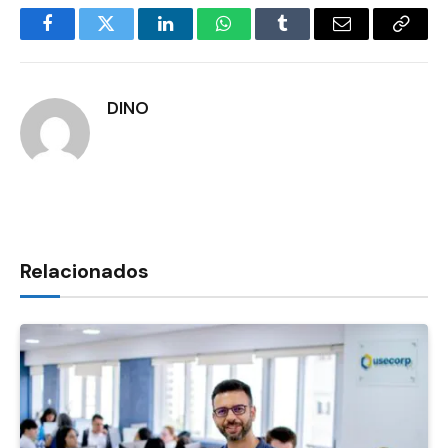
Facebook
Twitter
LinkedIn
WhatsApp
Tumblr
E-
Copia
mail
Link
DINO
Relacionados