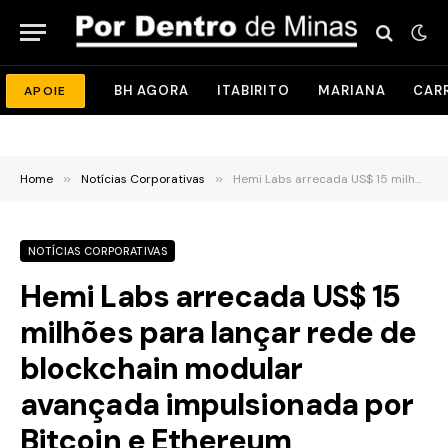
BH AGORA
ITABIRITO
MARIANA
CAR
APOIE
Home
»
Notícias Corporativas
»
Hemi Labs arrecada US$ 15 milhões para lançar rede de blockchain modular avançada impulsionada por Bitcoin e Ethereum
NOTÍCIAS CORPORATIVAS
Hemi Labs arrecada US$ 15
milhões para lançar rede de
blockchain modular
avançada impulsionada por
Bitcoin e Ethereum