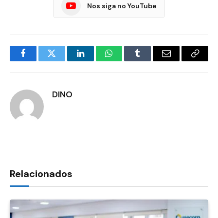
Nos siga no YouTube
Facebook
Twitter
LinkedIn
WhatsApp
Tumblr
E-
Copia
mail
Link
DINO
Relacionados