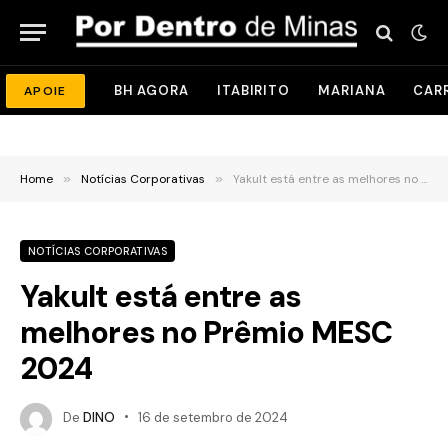
BH AGORA
ITABIRITO
MARIANA
CAR
APOIE
Home
»
Notícias Corporativas
»
Yakult está entre as melhores no Prêmio MESC 2024
NOTÍCIAS CORPORATIVAS
Yakult está entre as
melhores no Prêmio MESC
2024
De
DINO
16 de setembro de 2024