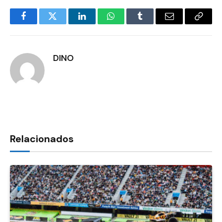
Facebook
Twitter
LinkedIn
WhatsApp
Tumblr
E-
Copia
mail
Link
DINO
Relacionados