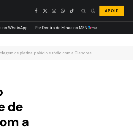
APOIE
Facebook
X
Instagram
WhatsApp
TikTok
(Twitter)
s no WhatsApp
Por Dentro de Minas no MSN
clagem de platina, paládio e ródio com a Glencore
o
e de
com a