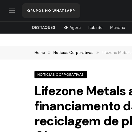
GRUPOS NO WHATSAPP
DESTAQUES
BH Agora
Itabirito
Mariana
Home
»
Notícias Corporativas
»
Lifezone Metals 
NOTÍCIAS CORPORATIVAS
Lifezone Metals
financiamento da
reciclagem de pl