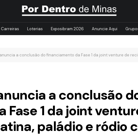
Carreiras
Loterias
Exposibram 2026
Anuncie Aqui
Grupo
anuncia a conclusão do financiamento da Fase 1 da joint venture de reci
 anuncia a conclusão d
 Fase 1 da joint ventur
atina, paládio e ródio 