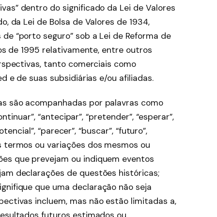
vas” dentro do significado da Lei de Valores
o, da Lei de Bolsa de Valores de 1934,
 de “porto seguro” sob a Lei de Reforma de
dos de 1995 relativamente, entre outros
erspectivas, tanto comerciais como
d e de suas subsidiárias e/ou afiliadas.
vas são acompanhadas por palavras como
continuar”, “antecipar”, “pretender”, “esperar”,
“potencial”, “parecer”, “buscar”, “futuro”,
es termos ou variações dos mesmos ou
ões que prevejam ou indiquem eventos
jam declarações de questões históricas;
ignifique que uma declaração não seja
pectivas incluem, mas não estão limitadas a,
resultados futuros estimados ou