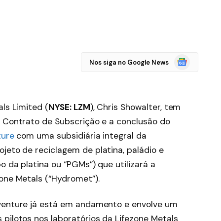
Google
Nos siga no Google News
Notícias
ls Limited (
NYSE: LZM
), Chris Showalter, tem
o Contrato de Subscrição e a conclusão do
ture
com uma subsidiária integral da
jeto de reciclagem de platina, paládio e
o da platina ou “PGMs”) que utilizará a
one Metals (“Hydromet”).
 venture já está em andamento e envolve um
pilotos nos laboratórios da Lifezone Metals