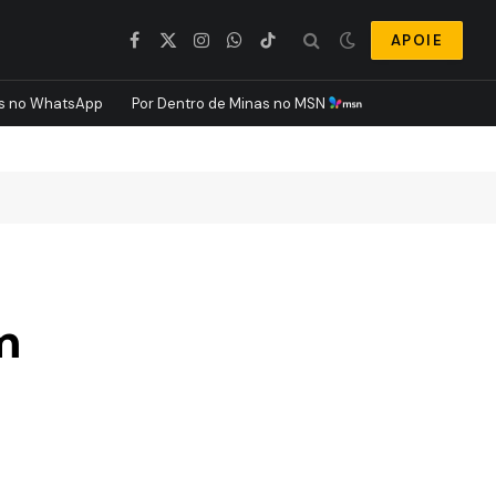
APOIE
Facebook
X
Instagram
WhatsApp
TikTok
(Twitter)
s no WhatsApp
Por Dentro de Minas no MSN
m