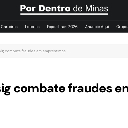
Carreiras
Loterias
Exposibram 2026
Anuncie Aqui
Grupo
sig combate fraudes em empréstimos
sig combate fraudes e