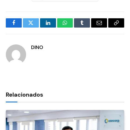
Facebook
Twitter
LinkedIn
WhatsApp
Tumblr
E-
Copia
mail
Link
DINO
Relacionados