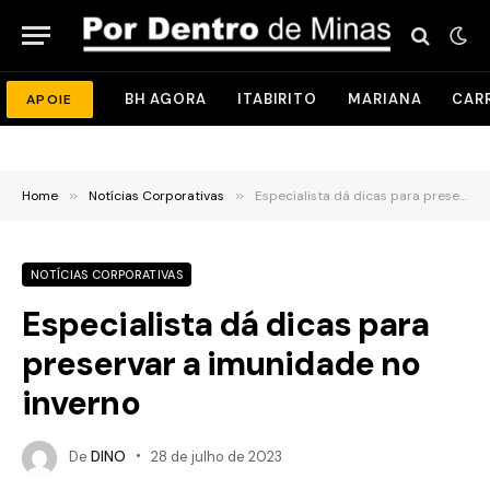
BH AGORA
ITABIRITO
MARIANA
CAR
APOIE
Home
»
Notícias Corporativas
»
Especialista dá dicas para preservar a imunidade no inverno
NOTÍCIAS CORPORATIVAS
Especialista dá dicas para
preservar a imunidade no
inverno
De
DINO
28 de julho de 2023