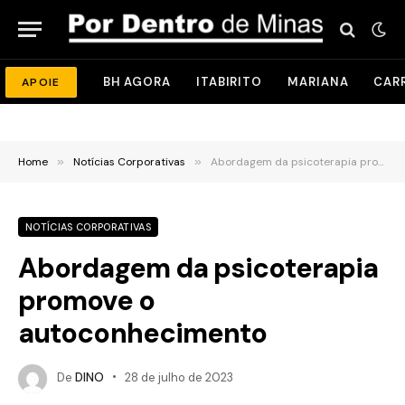
BH AGORA
ITABIRITO
MARIANA
CAR
APOIE
Home
»
Notícias Corporativas
»
Abordagem da psicoterapia promove o autoconhecimento
NOTÍCIAS CORPORATIVAS
Abordagem da psicoterapia
promove o
autoconhecimento
De
DINO
28 de julho de 2023