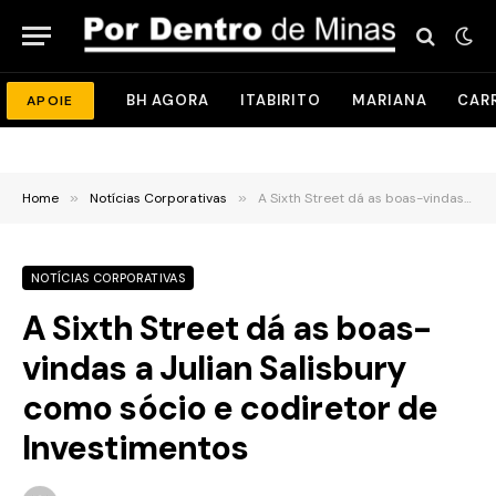
BH AGORA
ITABIRITO
MARIANA
CAR
APOIE
Home
»
Notícias Corporativas
»
A Sixth Street dá as boas-vindas a Julian Salisbury como sócio e codiretor de Investimentos
NOTÍCIAS CORPORATIVAS
A Sixth Street dá as boas-
vindas a Julian Salisbury
como sócio e codiretor de
Investimentos