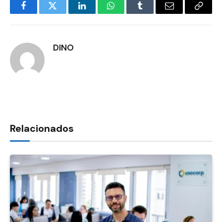
Facebook
Twitter
LinkedIn
WhatsApp
Tumblr
E-
Copia
mail
Link
DINO
Relacionados