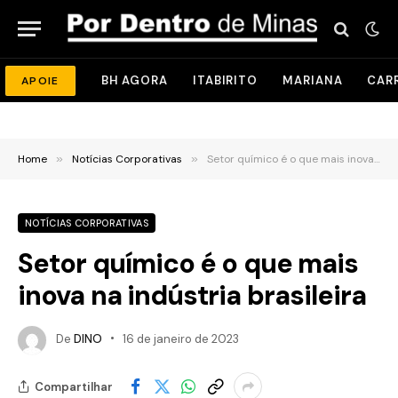
BH AGORA
ITABIRITO
MARIANA
CAR
APOIE
Home
»
Notícias Corporativas
»
Setor químico é o que mais inova na indústria brasileira
NOTÍCIAS CORPORATIVAS
Setor químico é o que mais
inova na indústria brasileira
De
DINO
16 de janeiro de 2023
Compartilhar