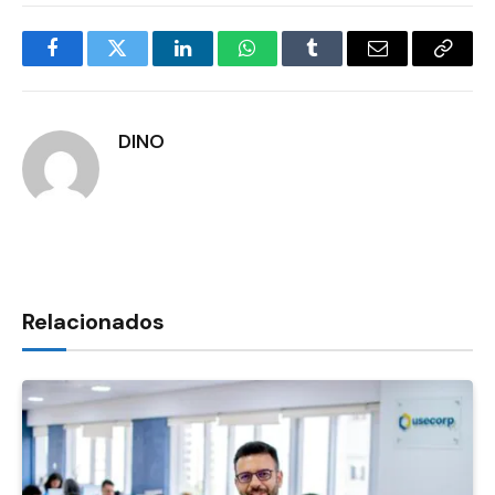
Facebook
Twitter
LinkedIn
WhatsApp
Tumblr
E-
Copia
mail
Link
DINO
Relacionados