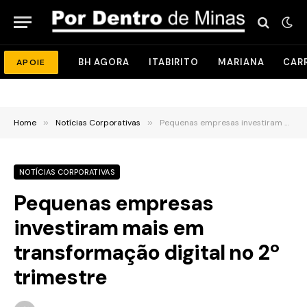
BH AGORA
ITABIRITO
MARIANA
CAR
APOIE
Home
»
Notícias Corporativas
»
Pequenas empresas investiram mais em transformação digital no 2º trimestre
NOTÍCIAS CORPORATIVAS
Pequenas empresas
investiram mais em
transformação digital no 2º
trimestre