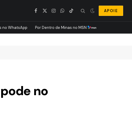
APOIE
Facebook
X
Instagram
WhatsApp
TikTok
(Twitter)
s no WhatsApp
Por Dentro de Minas no MSN
I pode no