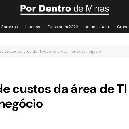
Carreiras
Loterias
Exposibram 2026
Anuncie Aqui
Grupo
 de custos da área de TI pode no crescimento do negócio
 de custos da área de T
negócio