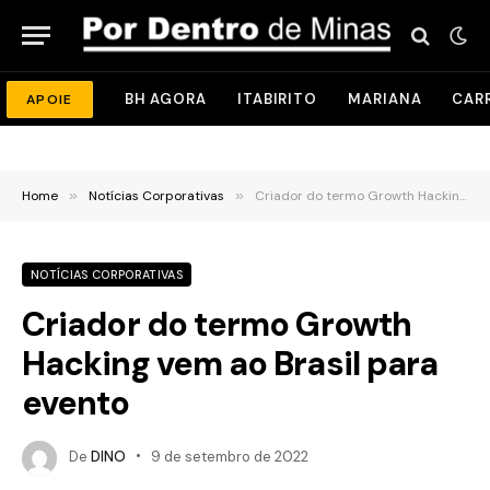
BH AGORA
ITABIRITO
MARIANA
CAR
APOIE
Home
»
Notícias Corporativas
»
Criador do termo Growth Hacking vem ao Brasil para evento
NOTÍCIAS CORPORATIVAS
Criador do termo Growth
Hacking vem ao Brasil para
evento
De
DINO
9 de setembro de 2022