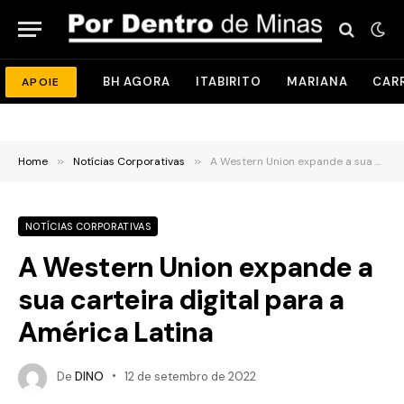
BH AGORA
ITABIRITO
MARIANA
CAR
APOIE
Home
»
Notícias Corporativas
»
A Western Union expande a sua carteira digital para a América Latina
NOTÍCIAS CORPORATIVAS
A Western Union expande a
sua carteira digital para a
América Latina
De
DINO
12 de setembro de 2022