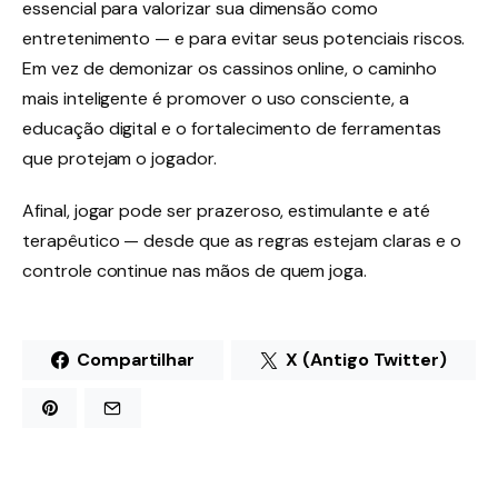
essencial para valorizar sua dimensão como
entretenimento — e para evitar seus potenciais riscos.
Em vez de demonizar os cassinos online, o caminho
mais inteligente é promover o uso consciente, a
educação digital e o fortalecimento de ferramentas
que protejam o jogador.
Afinal, jogar pode ser prazeroso, estimulante e até
terapêutico — desde que as regras estejam claras e o
controle continue nas mãos de quem joga.
Compartilhar
X (Antigo Twitter)