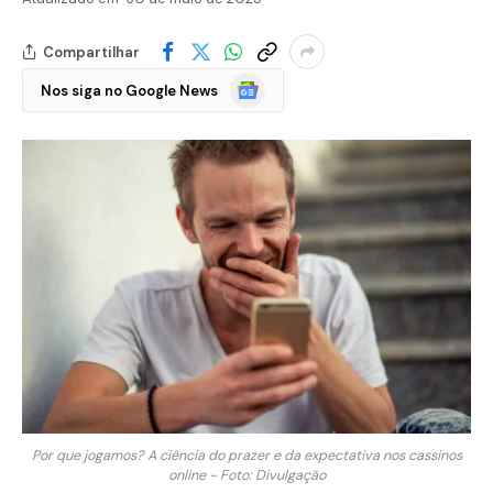
Compartilhar
Google
Nos siga no Google News
Notícias
Por que jogamos? A ciência do prazer e da expectativa nos cassinos
online - Foto: Divulgação