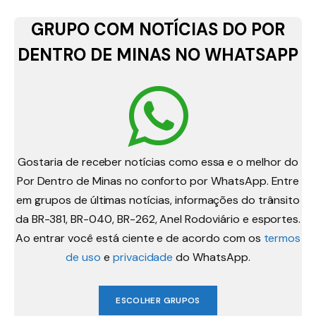
GRUPO COM NOTÍCIAS DO POR
DENTRO DE MINAS NO WHATSAPP
Gostaria de receber notícias como essa e o melhor do
Por Dentro de Minas no conforto por WhatsApp. Entre
em grupos de últimas notícias, informações do trânsito
da BR-381, BR-040, BR-262, Anel Rodoviário e esportes.
Ao entrar você está ciente e de acordo com os
termos
de uso
e
privacidade
do WhatsApp.
ESCOLHER GRUPOS