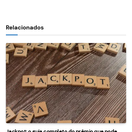
Relacionados
Jackpot: o guia completo do prêmio que pode