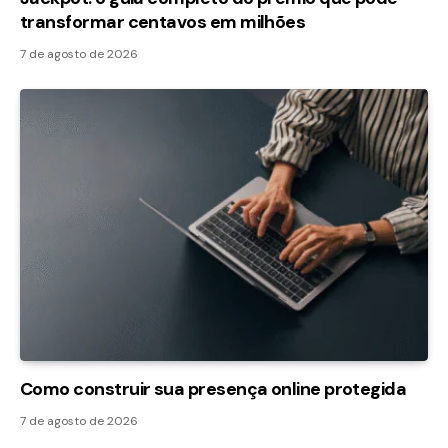
transformar centavos em milhões
7 de agosto de 2026
Como construir sua presença online protegida
7 de agosto de 2026