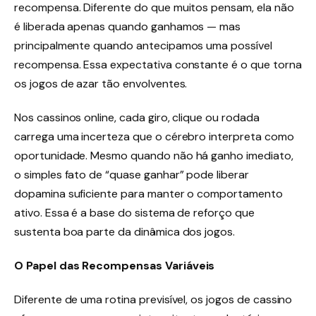
recompensa. Diferente do que muitos pensam, ela não
é liberada apenas quando ganhamos — mas
principalmente quando antecipamos uma possível
recompensa. Essa expectativa constante é o que torna
os jogos de azar tão envolventes.
Nos cassinos online, cada giro, clique ou rodada
carrega uma incerteza que o cérebro interpreta como
oportunidade. Mesmo quando não há ganho imediato,
o simples fato de “quase ganhar” pode liberar
dopamina suficiente para manter o comportamento
ativo. Essa é a base do sistema de reforço que
sustenta boa parte da dinâmica dos jogos.
O Papel das Recompensas Variáveis
Diferente de uma rotina previsível, os jogos de cassino