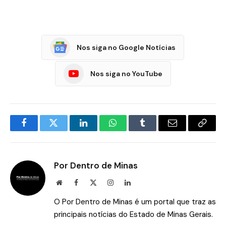
Nos siga no Google Notícias
Nos siga no YouTube
Facebook
Twitter
LinkedIn
WhatsApp
Tumblr
E-
Copia
mail
Link
Por Dentro de Minas
Site
Facebook
X
Instagram
LinkedIn
(Twitter)
O Por Dentro de Minas é um portal que traz as
principais notícias do Estado de Minas Gerais.